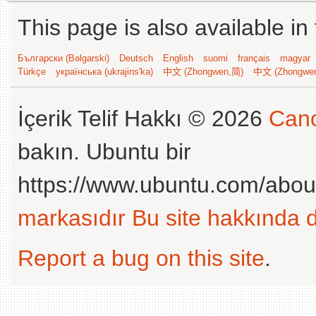
This page is also available in
Български (Bəlgarski)
Deutsch
English
suomi
français
magyar
Türkçe
українська (ukrajins'ka)
中文 (Zhongwen,简)
中文 (Zhongwe
İçerik Telif Hakkı © 2026
Cano
bakın. Ubuntu bir
https://www.ubuntu.com/abou
markasıdır
Bu site hakkında d
Report a bug on this site
.