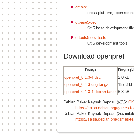
cmake
cross-platform, open-sou
qtbase5-dev
Qt 5 base development fil
qttools5-dev-tools
Qt 5 development tools
Download openpref
Dosya
Boyut (k
openpref_0.1.3-4.dsc
2,0 kB
openpref_0.1.3.orig.tar.gz
187,3 kB
openpref_0.1.3-4.debian.tar.xz
6,3 kB
Debian Paket Kaynak Deposu (
VCS
:
Git
https://salsa.debian.org/games-te
Debian Paket Kaynak Deposu (Gezinilebil
https://salsa.debian.org/games-t