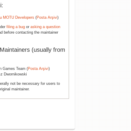
i:
u MOTU Developers
(
Posta Arşivi
)
ider
filing a bug
or
asking a question
d before contacting the maintainer
 Maintainers (usually from
n Games Team (
Posta Arşivi
)
sz Dwornikowski
erally not be necessary for users to
riginal maintainer.