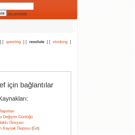
tüm seçenekler
] [
questing
] [
resolute
] [
stonking
]
f için bağlantılar
Kaynakları:
Raporları
u Değişim Günlüğü
 Hakkı Dosyası
n Kaynak Deposu
(
Git
)