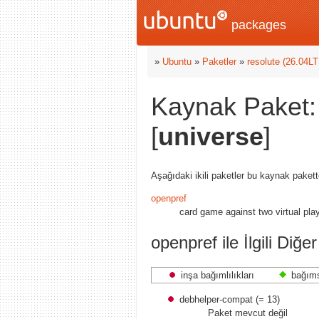
packages
»
Ubuntu
»
Paketler
»
resolute (26.04L
Kaynak Paket: 
[
universe
]
Aşağıdaki ikili paketler bu kaynak pakette
openpref
card game against two virtual pla
openpref ile İlgili Diğe
inşa bağımlılıkları
bağıms
debhelper-compat (= 13)
Paket mevcut değil