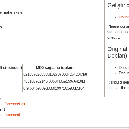
Geliştiric
rce make system
Ubunt
Please cons
es
via Launchpa
directly.
Original
Debian):
B cinsinden)
MD5 sağlama toplamı
Debia
Dariu
c21b9762c898d10279700d42e420f7b8
7b51607c2145f0063f405e159c6410bf
It should gen
contact the o
0f9f6846970ed038f1997103e00b5f84
)
am/openpref.git
ir)
eam/openpref