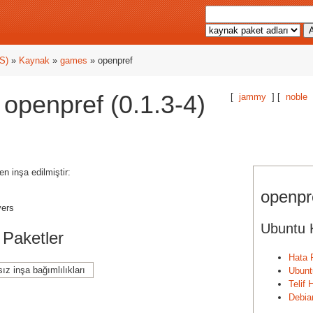
TS)
»
Kaynak
»
games
» openpref
openpref (0.1.3-4)
[
jammy
] [
noble
n inşa edilmiştir:
openpre
yers
Ubuntu 
r Paketler
Hata 
ız inşa bağımlılıkları
Ubunt
Telif
Debia