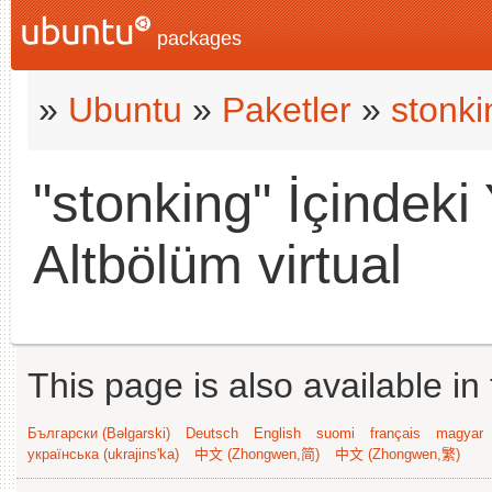
packages
»
Ubuntu
»
Paketler
»
stonki
"stonking" İçindeki 
Altbölüm virtual
This page is also available in
Български (Bəlgarski)
Deutsch
English
suomi
français
magyar
українська (ukrajins'ka)
中文 (Zhongwen,简)
中文 (Zhongwen,繁)