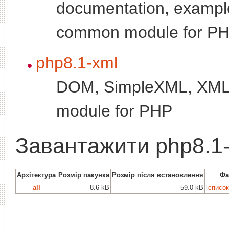
documentation, exampl
common module for P
php8.1-xml
DOM, SimpleXML, XML
module for PHP
Завантажити php8.1-
Архітектура
Розмір пакунка
Розмір після встановлення
Фа
all
8.6 kB
59.0 kB
[
список