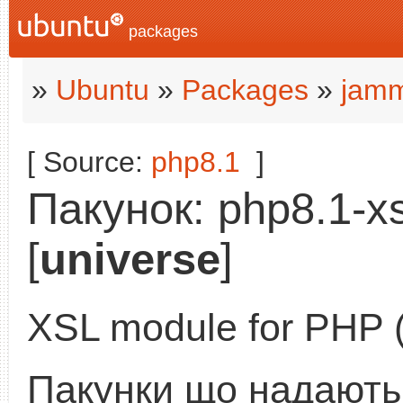
packages
»
Ubuntu
»
Packages
»
jamm
[ Source:
php8.1
]
Пакунок: php8.1-xs
[
universe
]
XSL module for PHP
Пакунки що надають