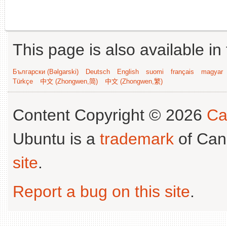
This page is also available in
Български (Bəlgarski)
Deutsch
English
suomi
français
magyar
Türkçe
中文 (Zhongwen,简)
中文 (Zhongwen,繁)
Content Copyright © 2026
Ca
Ubuntu is a
trademark
of Can
site
.
Report a bug on this site
.