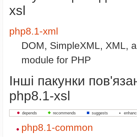
xsl
php8.1-xml
DOM, SimpleXML, XML, a
module for PHP
Інші пакунки пов'язан
php8.1-xsl
depends
recommends
suggests
enhanc
php8.1-common