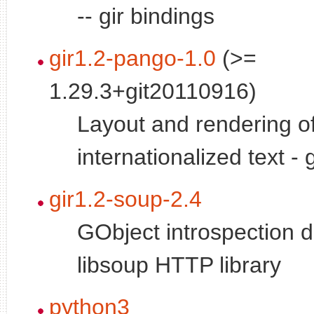
-- gir bindings
gir1.2-pango-1.0
(>=
1.29.3+git20110916)
Layout and rendering o
internationalized text - 
gir1.2-soup-2.4
GObject introspection d
libsoup HTTP library
python3