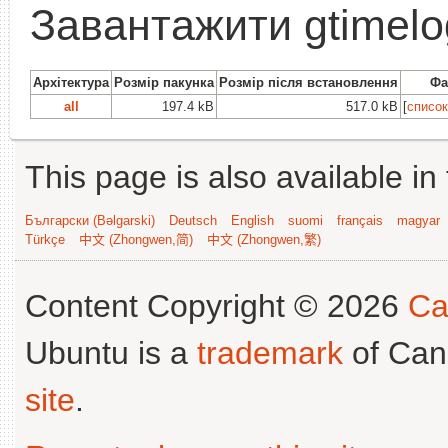
Завантажити gtimelo
Архітектура
Розмір пакунка
Розмір після встановлення
Фа
all
197.4 kB
517.0 kB
[
список
This page is also available in
Български (Bəlgarski)
Deutsch
English
suomi
français
magyar
Türkçe
中文 (Zhongwen,简)
中文 (Zhongwen,繁)
Content Copyright © 2026
Ca
Ubuntu is a
trademark
of Can
site
.