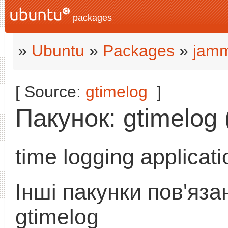
packages
»
Ubuntu
»
Packages
»
jamm
[ Source:
gtimelog
]
Пакунок: gtimelog (
time logging applicati
Інші пакунки пов'язан
gtimelog