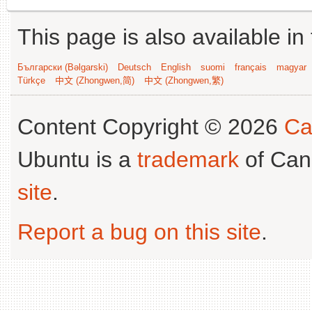
This page is also available in
Български (Bəlgarski)
Deutsch
English
suomi
français
magyar
Türkçe
中文 (Zhongwen,简)
中文 (Zhongwen,繁)
Content Copyright © 2026
Ca
Ubuntu is a
trademark
of Can
site
.
Report a bug on this site
.