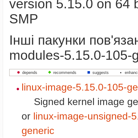
version 5.15.0 on 64 b
SMP
Інші пакунки пов'язані
modules-5.15.0-105-g
depends
recommends
suggests
enhanc
linux-image-5.15.0-105-ge
Signed kernel image ge
or
linux-image-unsigned-5
generic