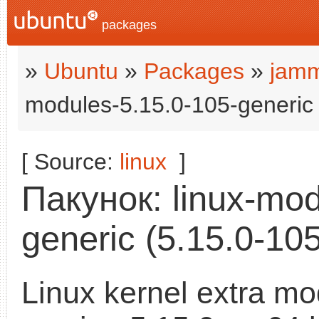
packages
»
Ubuntu
»
Packages
»
jamm
modules-5.15.0-105-generic
[ Source:
linux
]
Пакунок: linux-mod
generic (5.15.0-105
Linux kernel extra mo