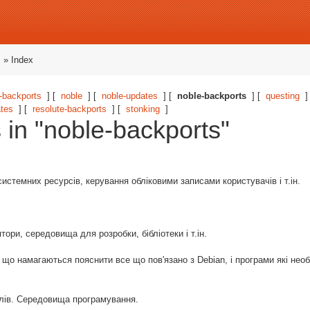
s
» Index
backports
] [
noble
] [
noble-updates
] [
noble-backports
] [
questing
]
ates
] [
resolute-backports
] [
stonking
]
s in "noble-backports"
истемних ресурсів, керування обліковими записами користувачів і т.ін.
ори, середовища для розробки, бібліотеки і т.ін.
о намагаються пояснити все що пов'язано з Debian, і програми які необ
лів. Середовища програмування.