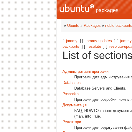
packages
»
Ubuntu
»
Packages
»
noble-backport
[
jammy
] [
jammy-updates
] [
jammy-
backports
] [
resolute
] [
resolute-upd
List of section
Адміністративні програми
Програми для адміністрування с
Databases
Database Servers and Clients.
Розробка
Програми для розробки, компілят
Документація
FAQ, HOWTO та інші документи щ
(man, info і т.ін..
Редактори
Програми для редагування фай