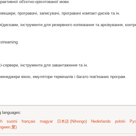
рактивної об'єктно-орієнтованої мови.
мікшери, програвачі, записувачі, програвачі компакт-дисків та ін.
/дисками, інструменти для резервного копіювання та архівування, конт
 streaming.
і-сервери, інструменти для завантаження та ін.
менеджери вікон, емулятори терміналів і багато пов'язаних програм.
ng languages:
sh
suomi
français
magyar
日本語 (Nihongo)
Nederlands
polski
Рус
ngwen,繁)