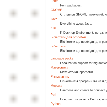
Fonts
Font packages.
GNOME
Стільниця GNOME, потужний, лег
Java
Everything about Java.
KDE
K Desktop Environment, потужний
Бібліотеки для розробки
Бібліотеки що необхідні для ро
Бібліотеки
Бібліотеки що необхідні для ро
Language packs
Localization support for big soft
Математика
Математичні програми.
Різноманітне
Різноманітні програми які не під
Мережа
Daemons and clients to connect y
Perl
Все, що стосується Perl, скрипт
Python