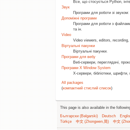
Все, що стосується Python, інте
Звук
Програми для роботи зі звуком: 
Допоміжні програми
Програми для роботи з файлами
та ін.
Video
Video viewers, editors, recording,
Віртуальні пакунки
Віртуальні пакунки.
Програми для вебу
Веб-сервери, переглядачі, прокс
Програми X Window System
X-сервери, бібліотеки, шрифти, 
All packages
(
компактний стислий список
)
This page is also available in the followi
Български (Bəlgarski)
Deutsch
Engli
Türkçe
中文 (Zhongwen,简)
中文 (Zho