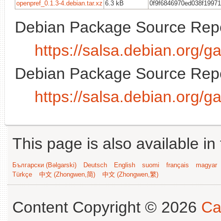
openpref_0.1.3-4.debian.tar.xz
6.3 kB
0f9f6846970ed038f1997
Debian Package Source Repo
https://salsa.debian.org/
Debian Package Source Repo
https://salsa.debian.org/
This page is also available in
Български (Bəlgarski)
Deutsch
English
suomi
français
magyar
Türkçe
中文 (Zhongwen,简)
中文 (Zhongwen,繁)
Content Copyright © 2026
Ca