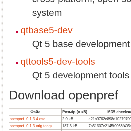
system
qtbase5-dev
Qt 5 base development 
qttools5-dev-tools
Qt 5 development tools
Download openpref
Файл
Розмір (в кБ)
MD5 checks
openpref_0.1.3-4.dsc
2.0 kB
c21b9762c898d1027970
openpref_0.1.3.orig.tar.gz
187.3 kB
7b51607c2145f0063f405