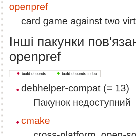
openpref
card game against two virt
Інші пакунки пов'язан
openpref
build-depends
build-depends-indep
debhelper-compat (= 13)
Пакунок недоступний
cmake
cross-platform, open-s