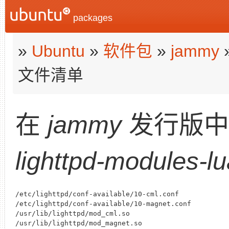
packages
»
Ubuntu
»
软件包
»
jammy
文件清单
在
jammy
发行版
lighttpd-modules-lu
/etc/lighttpd/conf-available/10-cml.conf

/etc/lighttpd/conf-available/10-magnet.conf

/usr/lib/lighttpd/mod_cml.so

/usr/lib/lighttpd/mod_magnet.so
