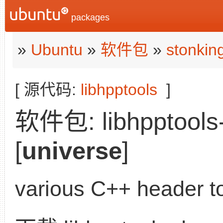
packages
»
Ubuntu
»
软件包
»
stonkin
[ 源代码:
libhpptools
]
软件包: libhpptools-d
[
universe
]
various C++ header t