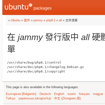
packages
»
Ubuntu
»
套件
»
jammy
»
php8.1
»
all
» 文件清單
在
jammy
發行版中
all
硬
單
/usr/share/bug/php8.1/control

/usr/share/doc/php8.1/changelog.Debian.gz

This page is also available in the following languages:
Български (Bəlgarski)
Deutsch
English
suomi
français
magyar
Türkçe
українська (ukrajins'ka)
中文 (Zhongwen,简)