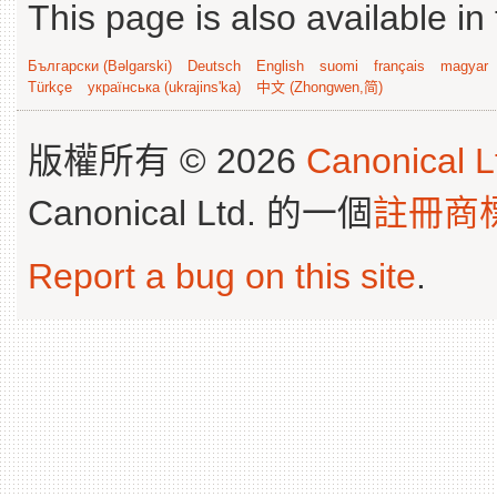
This page is also available in
Български (Bəlgarski)
Deutsch
English
suomi
français
magyar
Türkçe
українська (ukrajins'ka)
中文 (Zhongwen,简)
版權所有 © 2026
Canonical L
Canonical Ltd. 的一個
註冊商
Report a bug on this site
.