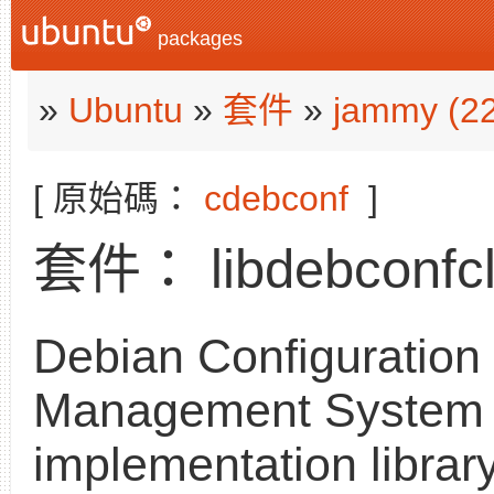
packages
»
Ubuntu
»
套件
»
jammy (2
[ 原始碼：
cdebconf
]
套件： libdebconfcli
Debian Configuration
Management System 
implementation librar