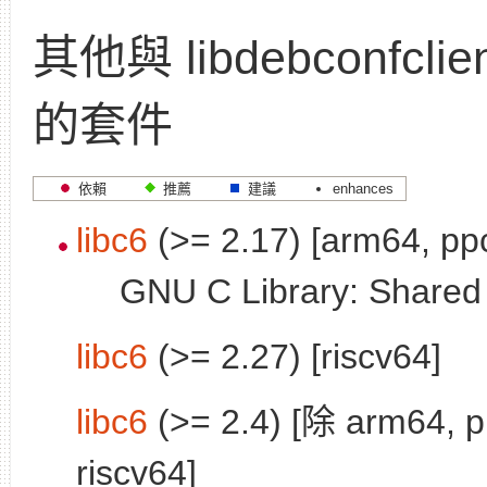
其他與 libdebconfcli
的套件
依賴
推薦
建議
enhances
libc6
(>= 2.17) [arm64, pp
GNU C Library: Shared l
libc6
(>= 2.27) [riscv64]
libc6
(>= 2.4) [除 arm64, p
riscv64]