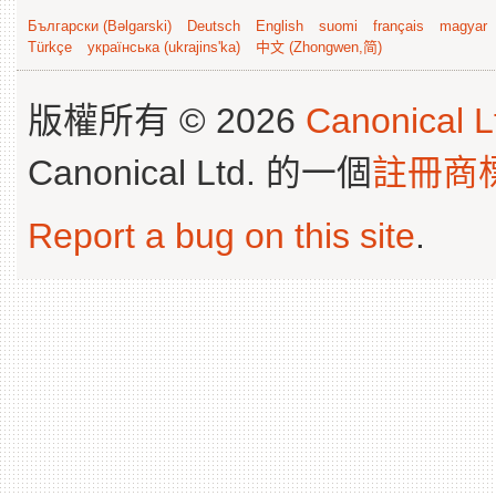
Български (Bəlgarski)
Deutsch
English
suomi
français
magyar
Türkçe
українська (ukrajins'ka)
中文 (Zhongwen,简)
版權所有 © 2026
Canonical L
Canonical Ltd. 的一個
註冊商
Report a bug on this site
.