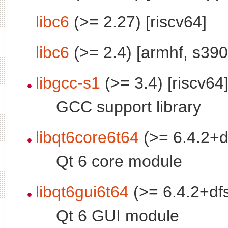
libc6
(>= 2.27) [riscv64]
libc6
(>= 2.4) [armhf, s390
libgcc-s1
(>= 3.4) [riscv64
GCC support library
libqt6core6t64
(>= 6.4.2+d
Qt 6 core module
libqt6gui6t64
(>= 6.4.2+df
Qt 6 GUI module