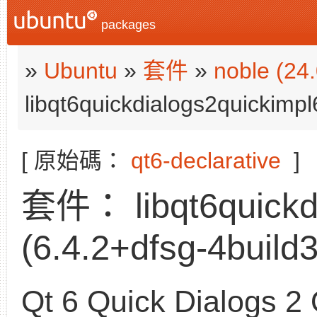
packages
»
Ubuntu
»
套件
»
noble (24
libqt6quickdialogs2quickimpl
[ 原始碼：
qt6-declarative
]
套件： libqt6quickdi
(6.4.2+dfsg-4build3
Qt 6 Quick Dialogs 2