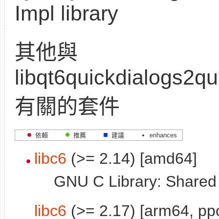
Impl library
其他與
libqt6quickdialogs2qu
有關的套件
依賴
推薦
建議
enhances
libc6
(>= 2.14) [amd64]
GNU C Library: Shared l
libc6
(>= 2.17) [arm64, pp