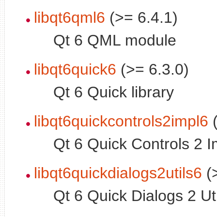
libqt6qml6
(>= 6.4.1)
Qt 6 QML module
libqt6quick6
(>= 6.3.0)
Qt 6 Quick library
libqt6quickcontrols2impl6
(
Qt 6 Quick Controls 2 Im
libqt6quickdialogs2utils6
(>
Qt 6 Quick Dialogs 2 Uti