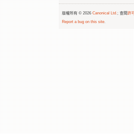
版權所有 © 2026
Canonical Ltd.
; 查閱
許
Report a bug on this site
.