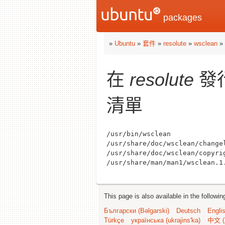
packages
»
Ubuntu
»
套件
»
resolute
»
wsclean
»
在
resolute
發
清單
/usr/bin/wsclean

/usr/share/doc/wsclean/changel
/usr/share/doc/wsclean/copyrig
This page is also available in the followi
Български (Bəlgarski)
Deutsch
Engli
Türkçe
українська (ukrajins'ka)
中文 (