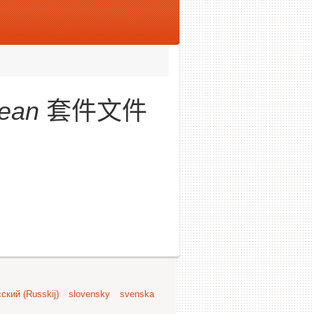
lean
套件文件
ский (Russkij)
slovensky
svenska