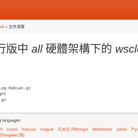
all
» 文件清單
行版中
all
硬體架構下的
wsc
og.Debian.gz

ht

ng languages:
sh
suomi
français
magyar
日本語 (Nihongo)
Nederlands
polski
Рус
Zhongwen,简)