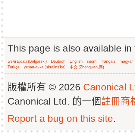
This page is also available in
Български (Bəlgarski)
Deutsch
English
suomi
français
magyar
Türkçe
українська (ukrajins'ka)
中文 (Zhongwen,简)
版權所有 © 2026
Canonical L
Canonical Ltd. 的一個
註冊商
Report a bug on this site
.