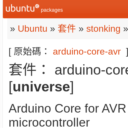
packages
»
Ubuntu
»
套件
»
stonking
[ 原始碼：
arduino-core-avr
套件： arduino-core-
[
universe
]
Arduino Core for AVR
microcontroller