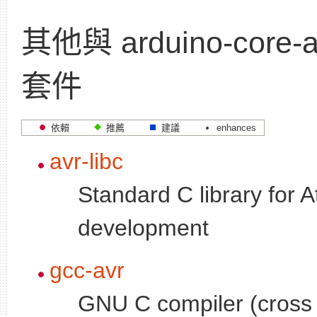
其他與 arduino-core
套件
依賴
推薦
建議
enhances
avr-libc
Standard C library for 
development
gcc-avr
GNU C compiler (cross 