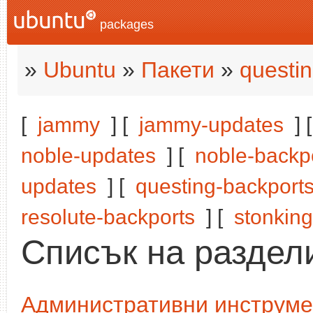
packages
»
Ubuntu
»
Пакети
»
questi
[
jammy
] [
jammy-updates
] 
noble-updates
] [
noble-backp
updates
] [
questing-backport
resolute-backports
] [
stonking
Списък на раздели
Административни инструме