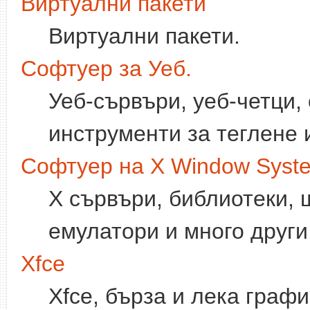
Виртуални пакети
Виртуални пакети.
Софтуер за Уеб.
Уеб-сървъри, уеб-четци,
инструменти за теглене и
Софтуер на X Window Syst
X сървъри, библиотеки,
емулатори и много други
Xfce
Xfce, бърза и лека граф