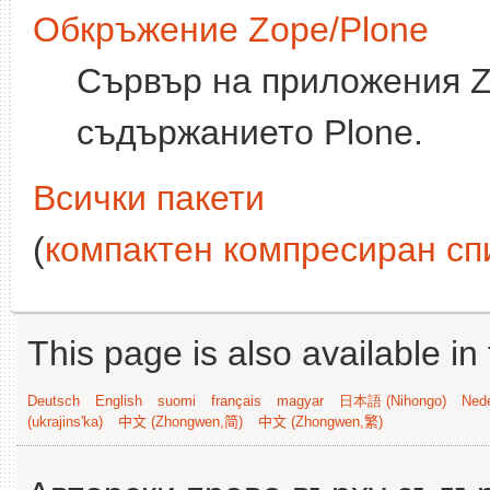
Обкръжение Zope/Plone
Сървър на приложения Z
съдържанието Plone.
Всички пакети
(
компактен компресиран сп
This page is also available in
Deutsch
English
suomi
français
magyar
日本語 (Nihongo)
Nede
(ukrajins'ka)
中文 (Zhongwen,简)
中文 (Zhongwen,繁)