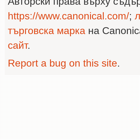
Авторски права върху съдъ
https://www.canonical.com/
;
л
търговска марка
на Canonica
сайт
.
Report a bug on this site
.