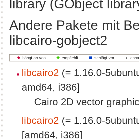
library (GObject librar
Andere Pakete mit B
libcairo-gobject2
hängt ab von
empfiehlt
schlägt vor
enha
libcairo2
(= 1.16.0-5ubuntu
amd64, i386]
Cairo 2D vector graphic
libcairo2
(= 1.16.0-5ubunt
[amd64, i386]