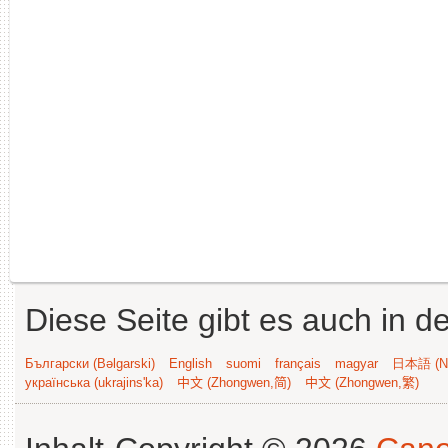
Diese Seite gibt es auch in 
Български (Bəlgarski)
English
suomi
français
magyar
日本語 (Ni
українська (ukrajins'ka)
中文 (Zhongwen,简)
中文 (Zhongwen,繁)