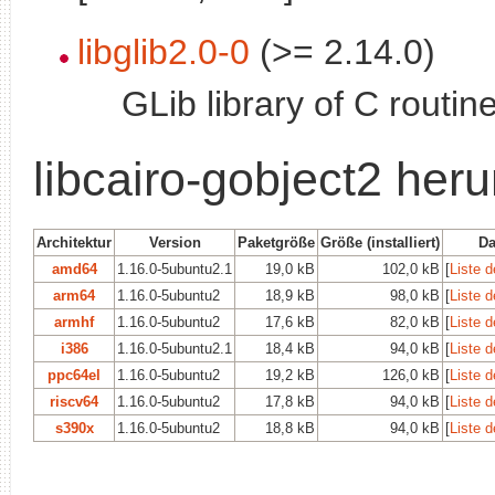
libglib2.0-0
(>= 2.14.0)
GLib library of C routin
libcairo-gobject2 her
Architektur
Version
Paketgröße
Größe (installiert)
Da
amd64
1.16.0-5ubuntu2.1
19,0 kB
102,0 kB
[
Liste d
arm64
1.16.0-5ubuntu2
18,9 kB
98,0 kB
[
Liste d
armhf
1.16.0-5ubuntu2
17,6 kB
82,0 kB
[
Liste d
i386
1.16.0-5ubuntu2.1
18,4 kB
94,0 kB
[
Liste d
ppc64el
1.16.0-5ubuntu2
19,2 kB
126,0 kB
[
Liste d
riscv64
1.16.0-5ubuntu2
17,8 kB
94,0 kB
[
Liste d
s390x
1.16.0-5ubuntu2
18,8 kB
94,0 kB
[
Liste d