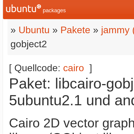
packages
»
Ubuntu
»
Pakete
»
jammy 
gobject2
[ Quellcode:
cairo
]
Paket: libcairo-gob
5ubuntu2.1 und and
Cairo 2D vector graph