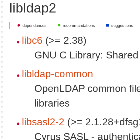
libldap2
dépendances
recommandations
suggestions
libc6
(>= 2.38)
GNU C Library: Shared l
libldap-common
OpenLDAP common file
libraries
libsasl2-2
(>= 2.1.28+dfsg
Cyrus SASL - authentic