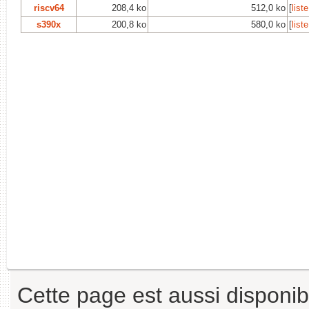
riscv64
208,4 ko
512,0 ko
[
list
s390x
200,8 ko
580,0 ko
[
list
Cette page est aussi disponib