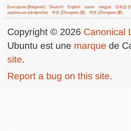
Български (Bəlgarski)
Deutsch
English
suomi
magyar
日本語 (Ni
українська (ukrajins'ka)
中文 (Zhongwen,简)
中文 (Zhongwen,繁)
Copyright © 2026
Canonical L
Ubuntu est une
marque
de Ca
site
.
Report a bug on this site
.