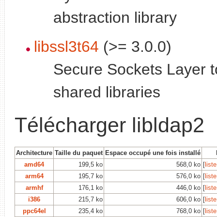
abstraction library
libssl3t64
(>= 3.0.0)
Secure Sockets Layer to
shared libraries
Télécharger libldap2
Architecture
Taille du paquet
Espace occupé une fois installé
amd64
199,5 ko
568,0 ko
[
list
arm64
195,7 ko
576,0 ko
[
list
armhf
176,1 ko
446,0 ko
[
list
i386
215,7 ko
606,0 ko
[
list
ppc64el
235,4 ko
768,0 ko
[
list