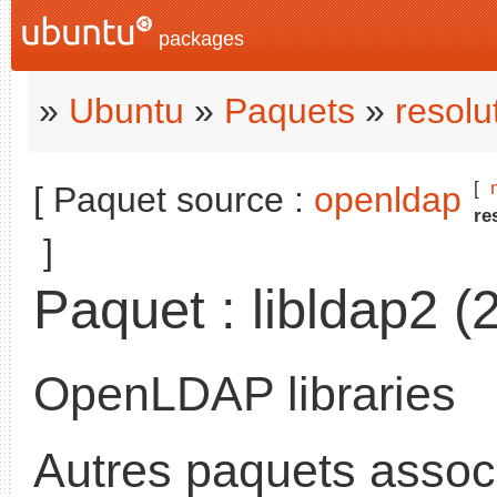
packages
»
Ubuntu
»
Paquets
»
resolu
[
[ Paquet source :
openldap
re
]
Paquet : libldap2 
OpenLDAP libraries
Autres paquets assoc