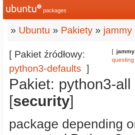
packages
»
Ubuntu
»
Pakiety
»
jammy 
[
jammy
[ Pakiet źródłowy:
questing
python3-defaults
]
Pakiet: python3-all
[
security
]
package depending on