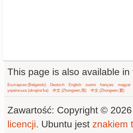
This page is also available in
Български (Bəlgarski)
Deutsch
English
suomi
français
magyar
українська (ukrajins'ka)
中文 (Zhongwen,简)
中文 (Zhongwen,繁)
Zawartość: Copyright © 202
licencji
. Ubuntu jest
znakiem