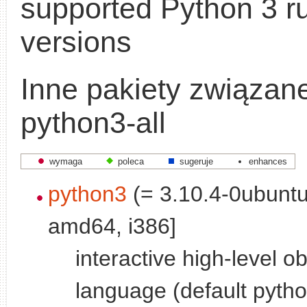
supported Python 3 r
versions
Inne pakiety związan
python3-all
wymaga
poleca
sugeruje
enhances
python3
(= 3.10.4-0ubuntu
amd64, i386]
interactive high-level o
language (default pytho