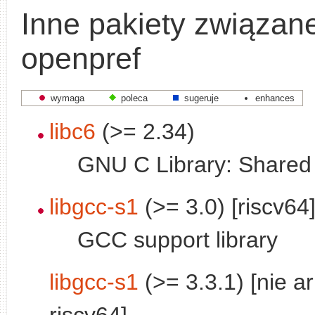
Inne pakiety związan
openpref
wymaga
poleca
sugeruje
enhances
libc6
(>= 2.34)
GNU C Library: Shared l
libgcc-s1
(>= 3.0) [riscv64
GCC support library
libgcc-s1
(>= 3.3.1) [nie a
riscv64]