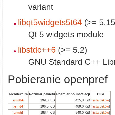
variant
libqt5widgets5t64
(>= 5.15
Qt 5 widgets module
libstdc++6
(>= 5.2)
GNU Standard C++ Libr
Pobieranie openpref
Architektura
Rozmiar pakietu
Rozmiar po instalacji
Pliki
amd64
199,3 KiB
425,0 KiB
[
lista plików
]
arm64
196,5 KiB
489,0 KiB
[
lista plików
]
armhf
188,4 KiB
340,0 KiB
[
lista plików
]