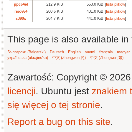
ppc64el
212,9 KiB
553,0 KiB
[
lista plików
]
riscv64
200,6 KiB
401,0 KiB
[
lista plików
]
s390x
204,7 KiB
441,0 KiB
[
lista plików
]
This page is also available in
Български (Bəlgarski)
Deutsch
English
suomi
français
magyar
українська (ukrajins'ka)
中文 (Zhongwen,简)
中文 (Zhongwen,繁)
Zawartość: Copyright © 202
licencji
. Ubuntu jest
znakiem
się więcej o tej stronie
.
Report a bug on this site
.