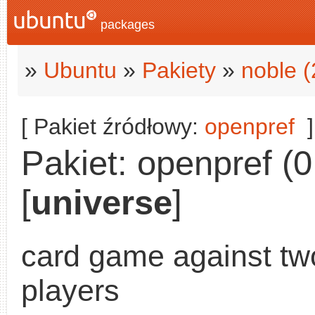
packages
»
Ubuntu
»
Pakiety
»
noble 
[ Pakiet źródłowy:
openpref
]
Pakiet: openpref (0
[
universe
]
card game against two
players