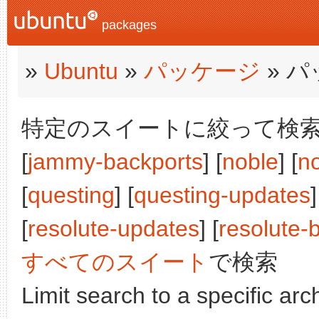
packages
»
Ubuntu
»
パッケージ
» 
特定のスイートに絞って検索:
[
jammy-backports
] [
noble
] [
n
[
questing
] [
questing-updates
]
[
resolute-updates
] [
resolute-
すべてのスイート
で検索
Limit search to a specific arch