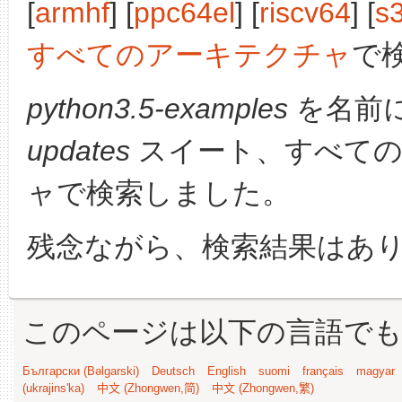
[
armhf
] [
ppc64el
] [
riscv64
] [
s
すべてのアーキテクチャ
で
python3.5-examples
を名前
updates
スイート、すべての
ャで検索しました。
残念ながら、検索結果はあ
このページは以下の言語で
Български (Bəlgarski)
Deutsch
English
suomi
français
magyar
(ukrajins'ka)
中文 (Zhongwen,简)
中文 (Zhongwen,繁)