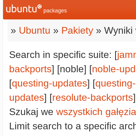
packages
»
Ubuntu
»
Pakiety
» Wyniki 
Search in specific suite: [
jam
backports
] [noble] [
noble-upd
[
questing-updates
] [
questing
updates
] [
resolute-backports
]
Szukaj we
wszystkich gałęzi
Limit search to a specific arch