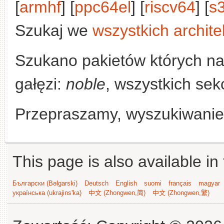
[
armhf
] [
ppc64el
] [
riscv64
] [
s
Szukaj we
wszystkich archite
Szukano pakietów których n
gałęzi:
noble
, wszystkich sek
Przepraszamy, wyszukiwanie n
This page is also available in
Български (Bəlgarski)
Deutsch
English
suomi
français
magyar
українська (ukrajins'ka)
中文 (Zhongwen,简)
中文 (Zhongwen,繁)