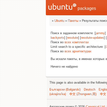
packages
»
Ubuntu
»
Пакеты
» Результаты поис
Поиск в заданном комплекте: [
jammy
] 
backports
] [
resolute
] [
resolute-updates
] [
Поиск во
всех комплектах
Limit search to a specific architecture: [
i
Поиск во
всех архитектурах
Вы искали пакеты, в именах которых 
Ничего не найдено
This page is also available in the followi
Български (Bəlgarski)
Deutsch
Engli
(ukrajins'ka)
中文 (Zhongwen,简)
中文 
Авторские права © 2026
Canonical Ltd.