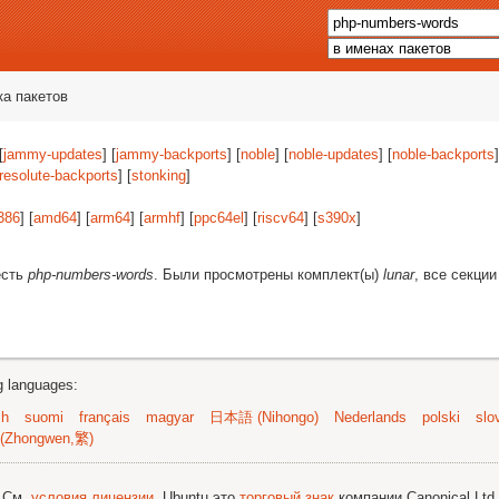
ка пакетов
[
jammy-updates
] [
jammy-backports
] [
noble
] [
noble-updates
] [
noble-backports
]
resolute-backports
] [
stonking
]
386
] [
amd64
] [
arm64
] [
armhf
] [
ppc64el
] [
riscv64
] [
s390x
]
есть
php-numbers-words
. Были просмотрены комплект(ы)
lunar
, все секци
ng languages:
sh
suomi
français
magyar
日本語 (Nihongo)
Nederlands
polski
slo
(Zhongwen,繁)
; См.
условия лицензии
. Ubuntu это
торговый знак
компании Canonical Ltd