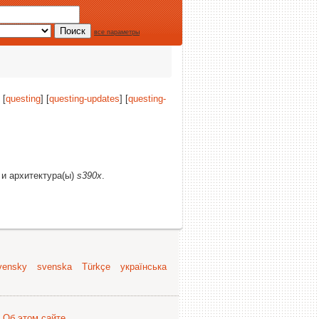
все параметры
 [
questing
] [
questing-updates
] [
questing-
и и архитектура(ы)
s390x
.
vensky
svenska
Türkçe
українська
.
Об этом сайте
.