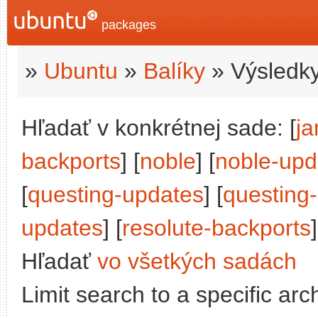
packages
»
Ubuntu
»
Balíky
» Výsledky
Hľadať v konkrétnej sade: [
j
backports
] [
noble
] [
noble-upd
[
questing-updates
] [
questing
updates
] [
resolute-backports
]
Hľadať
vo všetkých sadách
Limit search to a specific arch