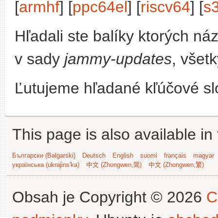
[
armhf
] [
ppc64el
] [
riscv64
] [
s
Hľadali ste balíky ktorých n
v sady
jammy-updates
, všet
Ľutujeme hľadané kľúčové slo
This page is also available in
Български (Bəlgarski)
Deutsch
English
suomi
français
magyar
українська (ukrajins'ka)
中文 (Zhongwen,简)
中文 (Zhongwen,繁)
Obsah je Copyright © 2026
C