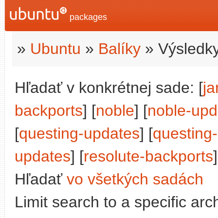
packages
»
Ubuntu
»
Balíky
» Výsledky
Hľadať v konkrétnej sade: [
j
backports
] [
noble
] [
noble-upd
[
questing-updates
] [
questing
updates
] [
resolute-backports
]
Hľadať
vo všetkých sadách
Limit search to a specific arch