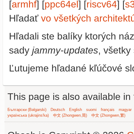
[
armhf
] [
ppc64el
] [
riscv64
] [
s
Hľadať
vo všetkých architekt
Hľadali ste balíky ktorých n
sady
jammy-updates
, všetky
Ľutujeme hľadané kľúčové slo
This page is also available in
Български (Bəlgarski)
Deutsch
English
suomi
français
magyar
українська (ukrajins'ka)
中文 (Zhongwen,简)
中文 (Zhongwen,繁)