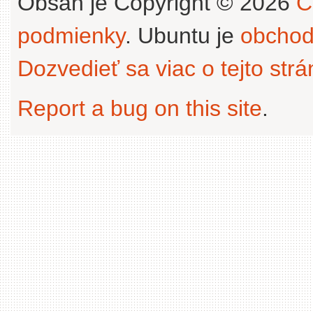
Obsah je Copyright © 2026
C
podmienky
. Ubuntu je
obchod
Dozvedieť sa viac o tejto str
Report a bug on this site
.