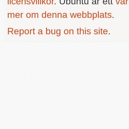
licensvillkor
. Ubuntu är ett
va
mer om denna webbplats
.
Report a bug on this site
.