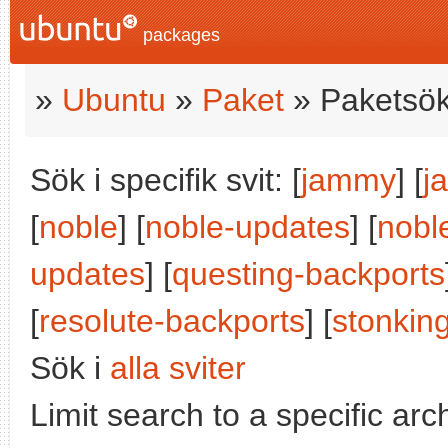
packages
»
Ubuntu
»
Paket
» Paketsök
Sök i specifik svit: [
jammy
] [
j
[
noble
] [
noble-updates
] [
nobl
updates
] [
questing-backports
[
resolute-backports
] [
stonkin
Sök i
alla sviter
Limit search to a specific arch