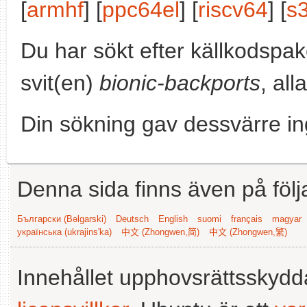
[
armhf
] [
ppc64el
] [
riscv64
] [
s
Du har sökt efter källkodspa
svit(en)
bionic-backports
, all
Din sökning gav dessvärre in
Denna sida finns även på följ
Български (Bəlgarski)
Deutsch
English
suomi
français
magyar
українська (ukrajins'ka)
中文 (Zhongwen,简)
中文 (Zhongwen,繁)
Innehållet upphovsrättsskyd