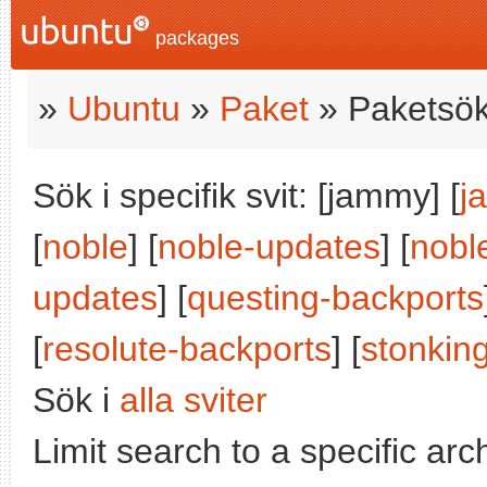
packages
»
Ubuntu
»
Paket
» Paketsök
Sök i specifik svit: [jammy] [
j
[
noble
] [
noble-updates
] [
nobl
updates
] [
questing-backports
[
resolute-backports
] [
stonkin
Sök i
alla sviter
Limit search to a specific arch