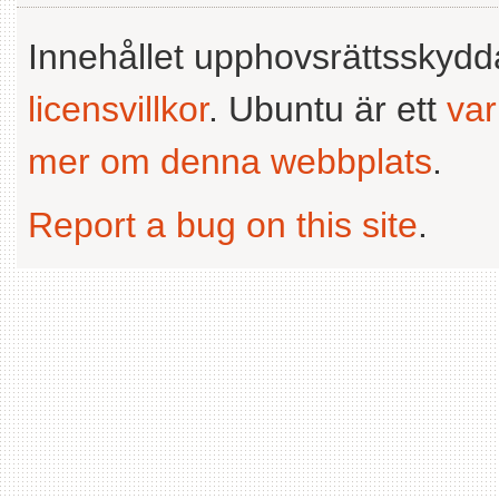
Innehållet upphovsrättsskyd
licensvillkor
. Ubuntu är ett
va
mer om denna webbplats
.
Report a bug on this site
.