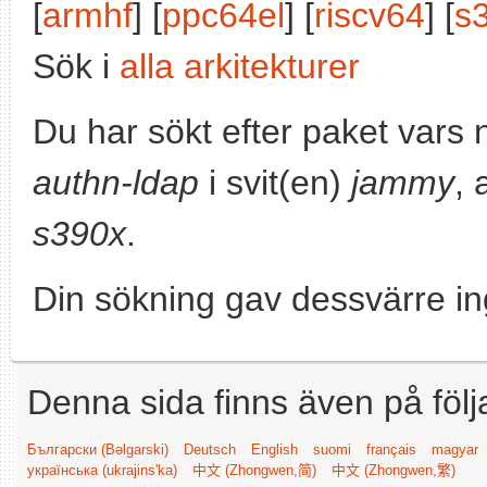
[
armhf
] [
ppc64el
] [
riscv64
] [
s
Sök i
alla arkitekturer
Du har sökt efter paket vars
authn-ldap
i svit(en)
jammy
, 
s390x
.
Din sökning gav dessvärre in
Denna sida finns även på följ
Български (Bəlgarski)
Deutsch
English
suomi
français
magyar
українська (ukrajins'ka)
中文 (Zhongwen,简)
中文 (Zhongwen,繁)