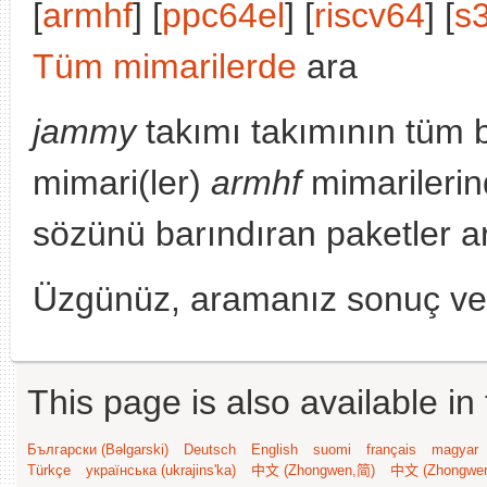
[
armhf
] [
ppc64el
] [
riscv64
] [
s
Tüm mimarilerde
ara
jammy
takımı takımının tüm 
mimari(ler)
armhf
mimarilerin
sözünü barındıran paketler a
Üzgünüz, aramanız sonuç v
This page is also available in
Български (Bəlgarski)
Deutsch
English
suomi
français
magyar
Türkçe
українська (ukrajins'ka)
中文 (Zhongwen,简)
中文 (Zhongwe