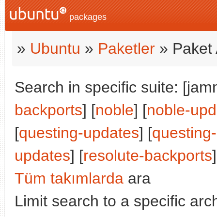
packages
»
Ubuntu
»
Paketler
» Paket 
Search in specific suite: [jam
backports
] [
noble
] [
noble-upd
[
questing-updates
] [
questing
updates
] [
resolute-backports
]
Tüm takımlarda
ara
Limit search to a specific arch