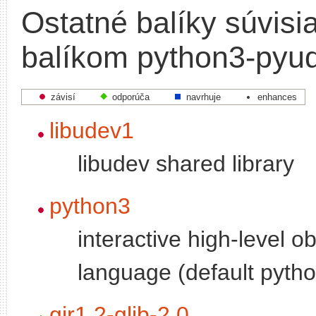
Ostatné balíky súvisi
balíkom python3-pyu
závisí
odporúča
navrhuje
enhances
libudev1
libudev shared library
python3
interactive high-level o
language (default pytho
gir1.2-glib-2.0