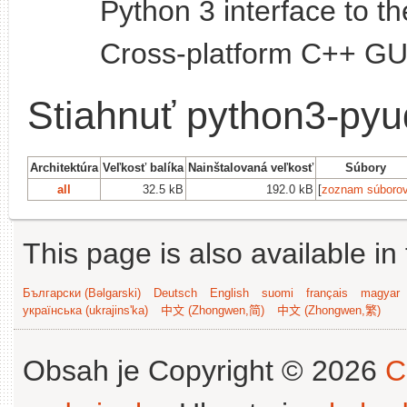
Python 3 interface to t
Cross-platform C++ GUI
Stiahnuť python3-py
Architektúra
Veľkosť balíka
Nainštalovaná veľkosť
Súbory
all
32.5 kB
192.0 kB
[
zoznam súboro
This page is also available in
Български (Bəlgarski)
Deutsch
English
suomi
français
magyar
українська (ukrajins'ka)
中文 (Zhongwen,简)
中文 (Zhongwen,繁)
Obsah je Copyright © 2026
C