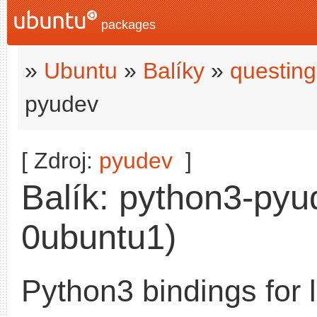
packages
»
Ubuntu
»
Balíky
»
questing
pyudev
[ Zdroj:
pyudev
]
Balík: python3-pyu
0ubuntu1)
Python3 bindings for 