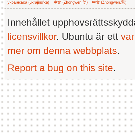
українська (ukrajins'ka)
中文 (Zhongwen,简)
中文 (Zhongwen,繁)
Innehållet upphovsrättsskyd
licensvillkor
. Ubuntu är ett
va
mer om denna webbplats
.
Report a bug on this site
.