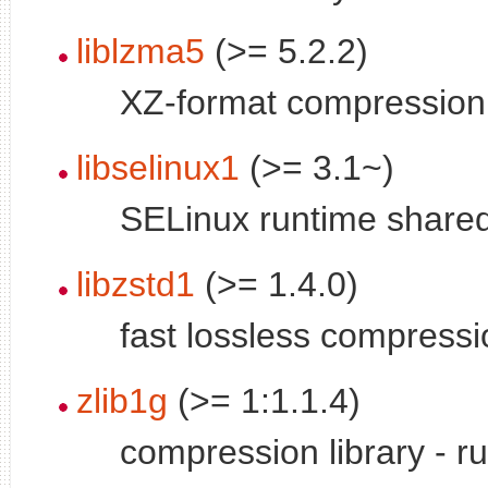
liblzma5
(>= 5.2.2)
XZ-format compression 
libselinux1
(>= 3.1~)
SELinux runtime shared 
libzstd1
(>= 1.4.0)
fast lossless compressi
zlib1g
(>= 1:1.1.4)
compression library - r