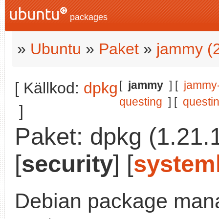
packages
»
Ubuntu
»
Paket
»
jammy (
[
jammy
] [
jammy
[ Källkod:
dpkg
questing
] [
questi
]
Paket: dpkg (1.21.
[
security
] [
systemk
Debian package man