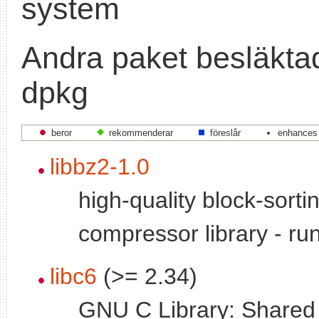
system
Andra paket besläkt
dpkg
beror
rekommenderar
föreslår
enhances
libbz2-1.0
high-quality block-sortin
compressor library - ru
libc6
(>= 2.34)
GNU C Library: Shared l