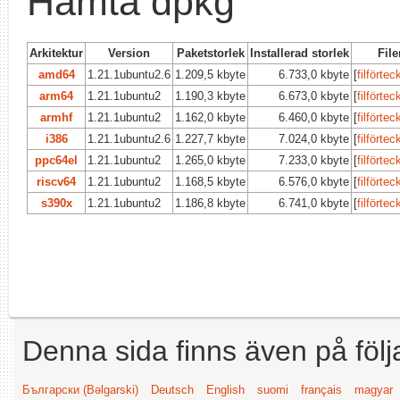
Hämta dpkg
Arkitektur
Version
Paketstorlek
Installerad storlek
File
amd64
1.21.1ubuntu2.6
1.209,5 kbyte
6.733,0 kbyte
[
filförtec
arm64
1.21.1ubuntu2
1.190,3 kbyte
6.673,0 kbyte
[
filförtec
armhf
1.21.1ubuntu2
1.162,0 kbyte
6.460,0 kbyte
[
filförtec
i386
1.21.1ubuntu2.6
1.227,7 kbyte
7.024,0 kbyte
[
filförtec
ppc64el
1.21.1ubuntu2
1.265,0 kbyte
7.233,0 kbyte
[
filförtec
riscv64
1.21.1ubuntu2
1.168,5 kbyte
6.576,0 kbyte
[
filförtec
s390x
1.21.1ubuntu2
1.186,8 kbyte
6.741,0 kbyte
[
filförtec
Denna sida finns även på följ
Български (Bəlgarski)
Deutsch
English
suomi
français
magyar