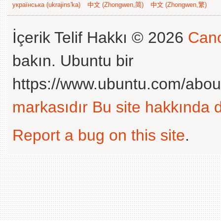
українська (ukrajins'ka)
中文 (Zhongwen,简)
中文 (Zhongwen,繁)
İçerik Telif Hakkı © 2026
Cano
bakın. Ubuntu bir
https://www.ubuntu.com/abou
markasıdır
Bu site hakkında d
Report a bug on this site
.