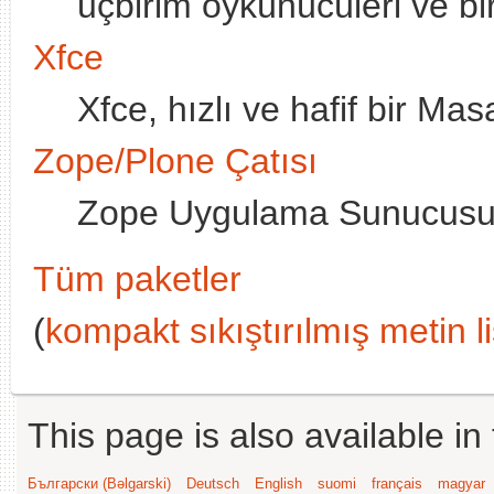
uçbirim öykünücüleri ve bir
Xfce
Xfce, hızlı ve hafif bir Ma
Zope/Plone Çatısı
Zope Uygulama Sunucusu v
Tüm paketler
(
kompakt sıkıştırılmış metin li
This page is also available in
Български (Bəlgarski)
Deutsch
English
suomi
français
magyar