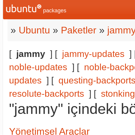
packages
»
Ubuntu
»
Paketler
»
jamm
[
jammy
] [
jammy-updates
]
noble-updates
] [
noble-backp
updates
] [
questing-backport
resolute-backports
] [
stonking
"jammy" içindeki bö
Yönetimsel Araçlar