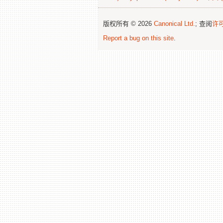
版权所有 © 2026
Canonical Ltd.
; 查阅
许
Report a bug on this site
.