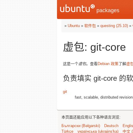
packages
»
Ubuntu
»
软件包
»
questing (25.10)
»
虚包: git-core
这是一个
虚包
。查看
Debian 政策
了解
虚
负责填实 git-core 
git
fast, scalable, distributed revisio
本页面还能应用以下各种语言浏览:
Български (Bəlgarski)
Deutsch
Engli
Türkçe
українська (ukrajins'ka)
中文 (