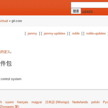
全部搜索项
virtual
» git-core
[
jammy
] [
jammy-updates
] [
noble
] [
noble-updates
包的定义
。
的软件包
n control system
sh
suomi
français
magyar
日本語 (Nihongo)
Nederlands
polski
Рус
Zhongwen,繁)