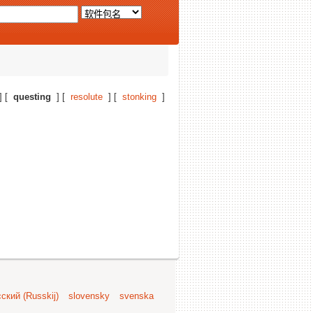
] [
questing
] [
resolute
] [
stonking
]
ский (Russkij)
slovensky
svenska