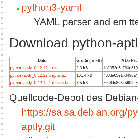
python3-yaml
YAML parser and emitte
Download python-apt
Datei
Größe (in kB)
MD5-Pr
python-aptly_0.12.12-1.dsc
2,0 kB
1b2052a3e763c810
python-aptly_0.12.12.orig.tar.gz
101,4 kB
730de65e1b849ca4
python-aptly_0.12.12-1.debian.tar.xz
3,5 kB
70a8da803c5900c3
Quellcode-Depot des Debian
https://salsa.debian.org/
aptly.git