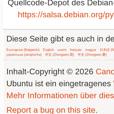
Quellcode-Depot des Debian
https://salsa.debian.org/
Diese Seite gibt es auch in 
Български (Bəlgarski)
English
suomi
français
magyar
日本語 (Ni
українська (ukrajins'ka)
中文 (Zhongwen,简)
中文 (Zhongwen,繁)
Inhalt-Copyright © 2026
Cano
Ubuntu ist ein eingetragenes
Mehr Informationen über dies
Report a bug on this site
.