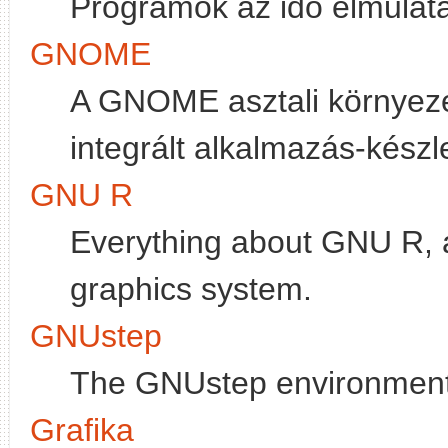
Programok az idő elmulat
GNOME
A GNOME asztali környeze
integrált alkalmazás-készle
GNU R
Everything about GNU R, a
graphics system.
GNUstep
The GNUstep environment
Grafika