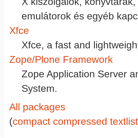
X kiszolgálók, könyvtárak,
emulátorok és egyéb kapc
Xfce
Xfce, a fast and lightweig
Zope/Plone Framework
Zope Application Server 
System.
All packages
(
compact compressed textlist