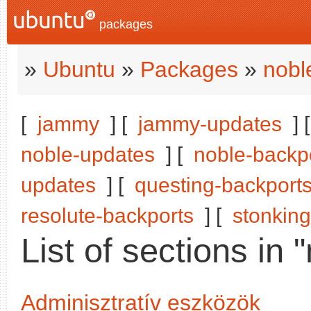
packages
»
Ubuntu
»
Packages
»
nobl
[
jammy
] [
jammy-updates
] 
noble-updates
] [
noble-backp
updates
] [
questing-backport
resolute-backports
] [
stonking
List of sections in 
Adminisztratív eszközök