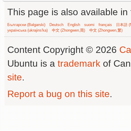
This page is also available in
Български (Bəlgarski)
Deutsch
English
suomi
français
日本語 (N
українська (ukrajins'ka)
中文 (Zhongwen,简)
中文 (Zhongwen,繁)
Content Copyright © 2026
Ca
Ubuntu is a
trademark
of Can
site
.
Report a bug on this site
.