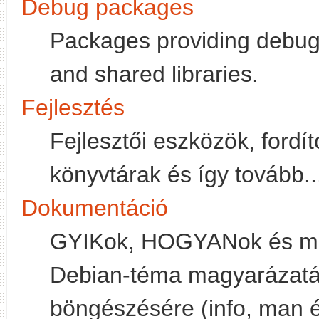
Debug packages
Packages providing debugg
and shared libraries.
Fejlesztés
Fejlesztői eszközök, fordít
könyvtárak és így tovább..
Dokumentáció
GYIKok, HOGYANok és má
Debian-téma magyarázatár
böngészésére (info, man é