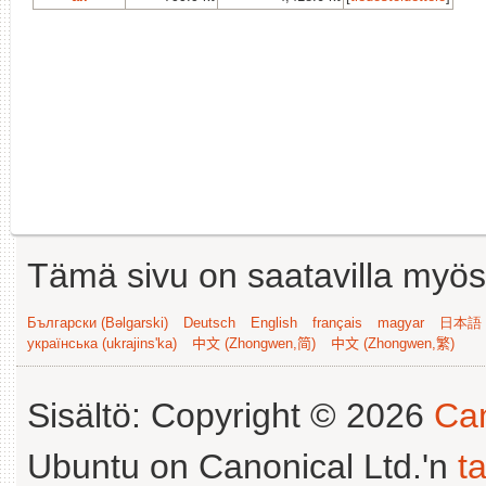
Tämä sivu on saatavilla myös s
Български (Bəlgarski)
Deutsch
English
français
magyar
日本語 (
українська (ukrajins'ka)
中文 (Zhongwen,简)
中文 (Zhongwen,繁)
Sisältö: Copyright © 2026
Can
Ubuntu on Canonical Ltd.'n
t