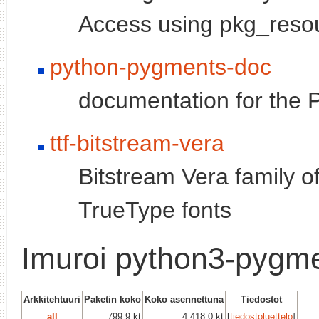
Access using pkg_reso
python-pygments-doc
documentation for the
ttf-bitstream-vera
Bitstream Vera family of
TrueType fonts
Imuroi python3-pygm
Arkkitehtuuri
Paketin koko
Koko asennettuna
Tiedostot
all
799.9 kt
4,418.0 kt
[
tiedostoluettelo
]