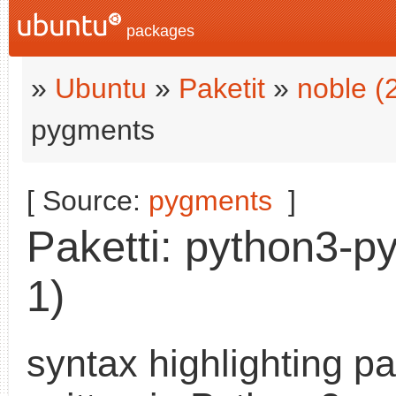
packages
»
Ubuntu
»
Paketit
»
noble (
pygments
[ Source:
pygments
]
Paketti: python3-p
1)
syntax highlighting p