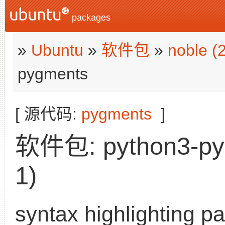
packages
»
Ubuntu
»
软件包
»
noble (
pygments
[ 源代码:
pygments
]
软件包: python3-pyg
1)
syntax highlighting p