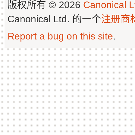
版权所有 © 2026
Canonical L
Canonical Ltd. 的一个
注册商
Report a bug on this site
.