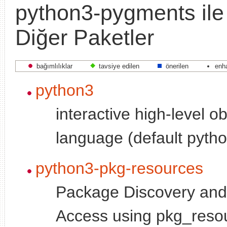
python3-pygments ile İ
Diğer Paketler
bağımlılıklar
tavsiye edilen
önerilen
enh
python3
interactive high-level o
language (default pytho
python3-pkg-resources
Package Discovery an
Access using pkg_reso