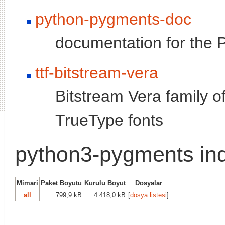
python-pygments-doc
documentation for the
ttf-bitstream-vera
Bitstream Vera family of
TrueType fonts
python3-pygments ind
Mimari
Paket Boyutu
Kurulu Boyut
Dosyalar
all
799,9 kB
4.418,0 kB
[
dosya listesi
]