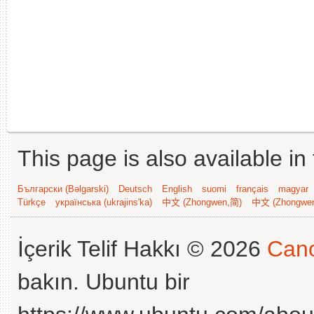
This page is also available in
Български (Bəlgarski)
Deutsch
English
suomi
français
magyar
Türkçe
українська (ukrajins'ka)
中文 (Zhongwen,简)
中文 (Zhongwe
İçerik Telif Hakkı © 2026
Cano
bakın. Ubuntu bir